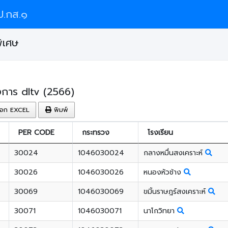
.กส.๑
ิเศษ
การ dltv (2566)
อก EXCEL
พิมพ์
PER CODE
กระทรวง
โรงเรียน
30024
1046030024
กลางหมื่นสงเคราะห์
30026
1046030026
หนองหัวช้าง
30069
1046030069
ขมิ้นราษฎร์สงเคราะห์
30071
1046030071
นาโกวิทยา