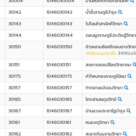
30004
1046030004
บ้านเหล็กกกกอกสามัคคี
30142
1046030142
น้ำจั้นราษฎร์บำรุง
30143
1046030143
โปโลเล้าสามัคคีวิทยา
30144
1046030144
ดอนยูงราษฎร์ประดิษฐ์วิทย
30150
1046030150
ข้าวหลามชัยศรีดอนยางวิท
#เรียนรวมทุกชั้น
.
พิพัฒน์
30151
1046030151
สงยางสงเปลือยวิทยาคม
30175
1046030175
คำโพนทองราษฎร์นิยม
30157
1046030157
ท่ากลางแจ้งจมวิทยา
30165
1046030165
โคกล่ามผดุงวิทย์
30167
1046030167
บ้านแวงประชารัฐบำรุง
30161
1046030161
หนองตุวิทยา
30162
1046030162
สะอาดโนนงามวิทยา