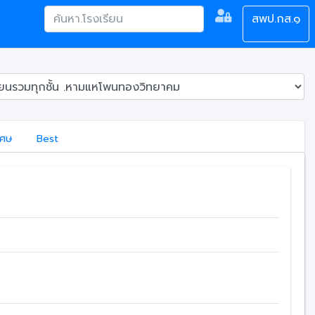
สพป.กส.๑
เศษ
Best