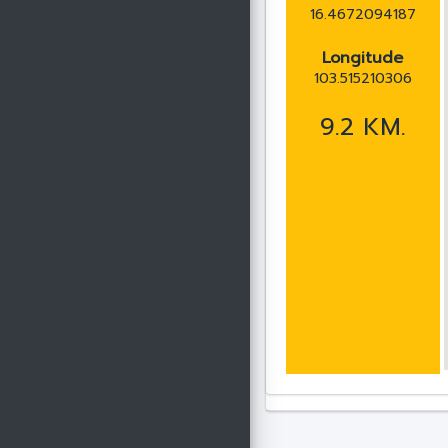
16.4672094187
Longitude
103.515210306
9.2 KM.