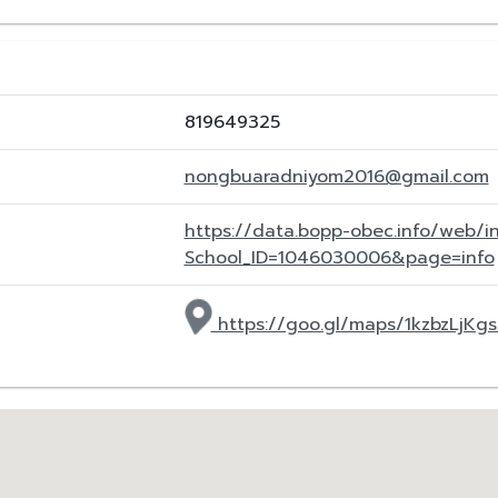
819649325
nongbuaradniyom2016@gmail.com
https://data.bopp-obec.info/web/i
School_ID=1046030006&page=info
https://goo.gl/maps/1kzbzLjKg