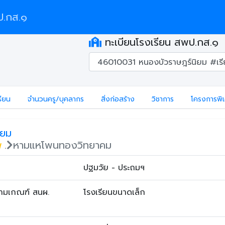
.กส.๑
ทะเบียนโรงเรียน สพป.กส.๑
รียน
จำนวนครู/บุคลากร
สิ่งก่อสร้าง
วิชาการ
โครงการพิ
ิยม
น
.
หามแหโพนทองวิทยาคม
ปฐมวัย - ประถมฯ
ตามเกณฑ์ สนผ.
โรงเรียนขนาดเล็ก