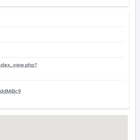
ndex_view.php?
sddMiBc9