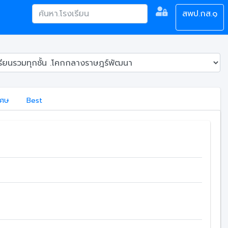
สพป.กส.๑
เศษ
Best