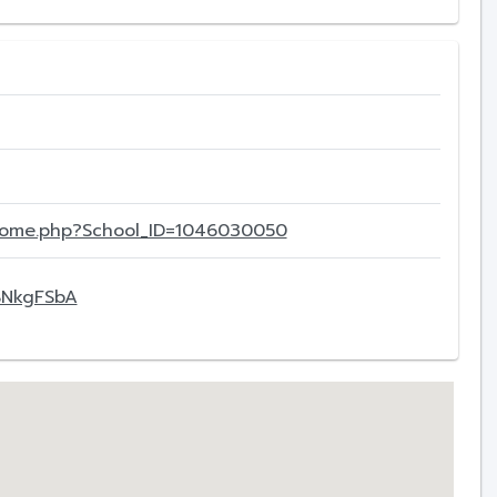
/home.php?School_ID=1046030050
BNkgFSbA