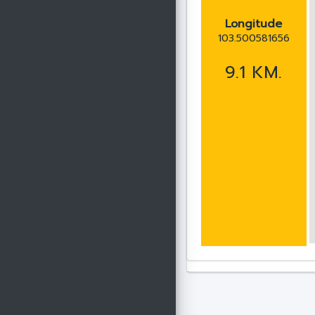
Longitude
103.500581656
9.1 KM.