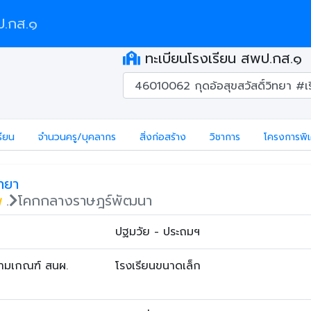
.กส.๑
ทะเบียนโรงเรียน สพป.กส.๑
รียน
จำนวนครู/บุคลากร
สิ่งก่อสร้าง
วิชาการ
โครงการพิ
ิทยา
น
.
โคกกลางราษฎร์พัฒนา
ปฐมวัย - ประถมฯ
ตามเกณฑ์ สนผ.
โรงเรียนขนาดเล็ก