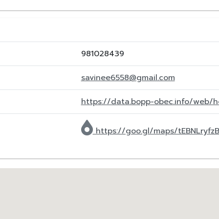
981028439
savinee6558@gmail.com
https://data.bopp-obec.info/web
https://goo.gl/maps/tEBNLryfz