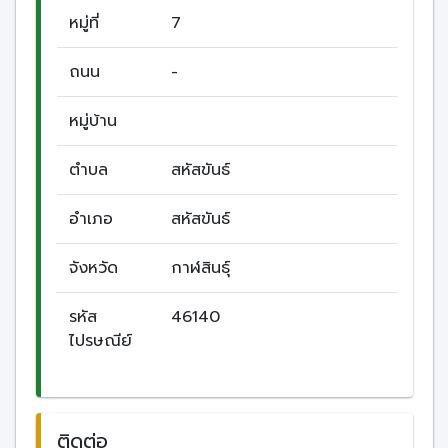
หมู่ที่
7
ถนน
-
หมู่บ้าน
ตำบล
สหัสขันธ์
อำเภอ
สหัสขันธ์
จังหวัด
กาฬสินธุ์
รหัส
46140
ไปรษณีย์
ติดต่อ