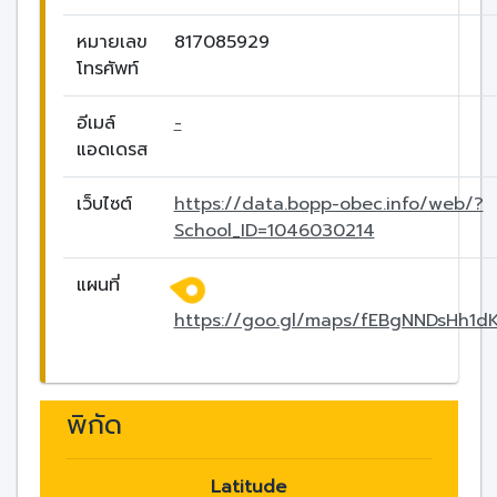
หมายเลข
817085929
โทรศัพท์
อีเมล์
-
แอดเดรส
เว็บไซต์
https://data.bopp-obec.info/web/?
School_ID=1046030214
แผนที่
https://goo.gl/maps/fEBgNNDsHh1d
พิกัด
Latitude