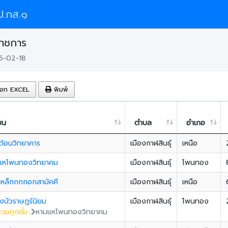
.กส.๑
ราชการ
6-02-18
อก EXCEL
พิมพ์
ยน
ตำบล
อำเภอ
ต้อนวิทยาคาร
เมืองกาฬสินธุ์
เหนือ
แหโพนทองวิทยาคม
เมืองกาฬสินธุ์
โพนทอง
เหล็กกกกอกสามัคคี
เมืองกาฬสินธุ์
เหนือ
งบัวราษฎร์นิยม
เมืองกาฬสินธุ์
โพนทอง
วมทุกชั้น
.
หามแหโพนทองวิทยาคม