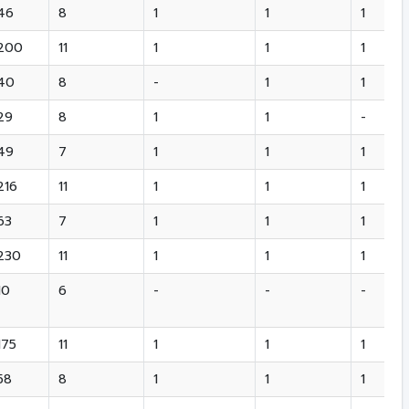
46
8
1
1
1
200
11
1
1
1
40
8
-
1
1
29
8
1
1
-
49
7
1
1
1
216
11
1
1
1
63
7
1
1
1
230
11
1
1
1
10
6
-
-
-
175
11
1
1
1
58
8
1
1
1