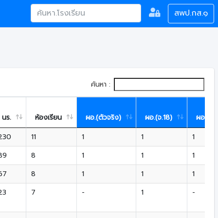
สพป.กส.๑
ค้นหา :
นร.
ห้องเรียน
ผอ.(ตัวจริง)
ผอ.(จ.18)
ผอ.(กค
230
11
1
1
1
89
8
1
1
1
67
8
1
1
1
23
7
-
1
-