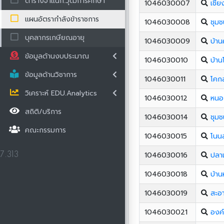
ตารางจำแนก.วุฒิการศึกษา
1046030007
เชีย
แผนอัตรากำลังข้าราชการ
1046030008
ชุมช
บุคลากรเกษียณอายุ
1046030009
บ้าน
ข้อมูลด้านงบประมาณ
1046030010
บ้าน
ข้อมูลด้านวิชาการ
1046030011
โคกล
วิเคราะห์ EDU.Analytics
1046030012
หนอ
สถิติ/บริการ
1046030014
ชุม
คณะกรรมการ
1046030015
โนน
1046030016
ปลาเ
7.313
1046030018
บ้า
1046030019
สะอ
1046030021
องค์