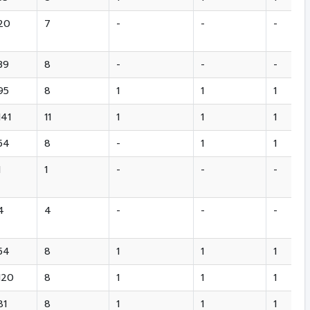
20
7
-
-
-
39
8
-
-
-
95
8
1
1
1
141
11
1
1
1
54
8
-
1
1
1
1
-
-
-
4
4
-
-
-
54
8
1
1
1
120
8
1
1
1
81
8
1
1
1